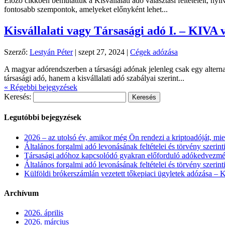
Előző cikkben bemutattuk a Kisvállalati adó választási feltételeit, n
fontosabb szempontok, amelyeket előnyként lehet...
Kisvállalati vagy Társasági adó I. – KIVA vá
Szerző:
Lestyán Péter
|
szept 27, 2024
|
Cégek adózása
A magyar adórendszerben a társasági adónak jelenleg csak egy alterna
társasági adó, hanem a kisvállalati adó szabályai szerint...
« Régebbi bejegyzések
Keresés:
Legutóbbi bejegyzések
2026 – az utolsó év, amikor még Ön rendezi a kriptoadóját, mi
Általános forgalmi adó levonásának feltételei és törvény szerinti 
Társasági adóhoz kapcsolódó gyakran előforduló adókedvezmé
Általános forgalmi adó levonásának feltételei és törvény szerinti 
Külföldi brókerszámlán vezetett tőkepiaci ügyletek adózása – K
Archívum
2026. április
2026. március