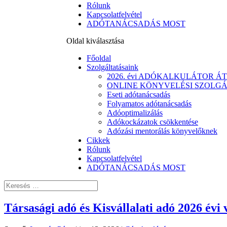
Rólunk
Kapcsolatfelvétel
ADÓTANÁCSADÁS MOST
Oldal kiválasztása
Főoldal
Szolgáltatásaink
2026. évi ADÓKALKULÁTOR 
ONLINE KÖNYVELÉSI SZOLGÁLTAT
Eseti adótanácsadás
Folyamatos adótanácsadás
Adóoptimalizálás
Adókockázatok csökkentése
Adózási mentorálás könyvelőknek
Cikkek
Rólunk
Kapcsolatfelvétel
ADÓTANÁCSADÁS MOST
Társasági adó és Kisvállalati adó 2026 év