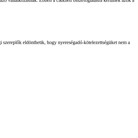
lmazó vállalkozásnak. Ebben a cikkben összefoglalásra kerülnek azok a
gi szereplők eldönthetik, hogy nyereségadó-kötelezettségüket nem a