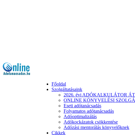
Főoldal
Szolgáltatásaink
2026. évi ADÓKALKULÁTOR 
ONLINE KÖNYVELÉSI SZOLGÁLTAT
Eseti adótanácsadás
Folyamatos adótanácsadás
Adóoptimalizálás
Adókockázatok csökkentése
Adózási mentorálás könyvelőknek
Cikkek