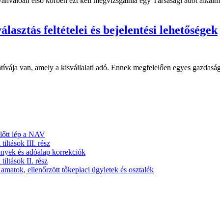
yilvánvalóan első körben ezt kell megvizsgálnia egy Társasági adót alka
lasztás feltételei és bejelentési lehetőségek
tívája van, amely a kisvállalati adó. Ennek megfelelően egyes gazdasá
előtt lép a NAV
tiltások III. rész
nyek és adóalap korrekciók
tiltások II. rész
amatok, ellenőrzött tőkepiaci ügyletek és osztalék