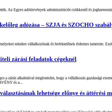
ntették. Az Egyes adótörvények adminisztrációt csökkentő és jogharmoni
alékelőleg adózása – SZJA és SZOCHO szabá
amelyeket minden vállalkozónak és befektetőnek érdemes ismernie. Eze
teli zárási feladatok cégeknél
éges a zárás alkalmával megfontolni, hogy a vállalkozás gazdasági esem
RVÉNY és a...
választásának lehetsége előnye és áttérési m