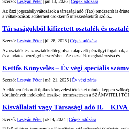
Szerző:
Lestyán Péter
|
jan 13, 2026
|
Cégek adózása
Az őszi jogszabályváltozások a társasági adó (Tao) rendszerét is éri
a vállalkozások adóterheit csökkentő intézkedésekről szóló...
Társaságokból kifizetett osztalék és oszt
Szerző:
Lestyán Péter
|
júl 28, 2025
|
Cégek adózása
Az osztalék és az osztalékelőleg olyan alapvető pénzügyi fogalmak, 
és a tudatos pénzügyi tervezésben. Az osztalék meghatározása és...
Kettős Könyvelés – Év végi speciális számvi
Szerző:
Lestyán Péter
|
máj 21, 2025
|
Év végi zárás
A cikkben felsorolt tipikus könyvelési tételeket mindenképpen szüks
körülmények indokolttá teszik-e, természetesen a SZÁMVITELI TÖ
Kisvállalati vagy Társasági adó II. – KIVA 
Szerző:
Lestyán Péter
|
okt 4, 2024
|
Cégek adózása