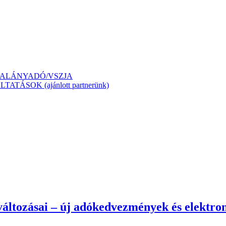
ÁTALÁNYADÓ/VSZJA
ÁSOK (ajánlott partnerünk)
i változásai – új adókedvezmények és elektr