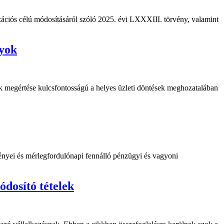
zációs célú módosításáról szóló 2025. évi LXXXIII. törvény, valamint
lyok
k megértése kulcsfontosságú a helyes üzleti döntések meghozatalában
ényei és mérlegfordulónapi fennálló pénzügyi és vagyoni
ódosító tételek