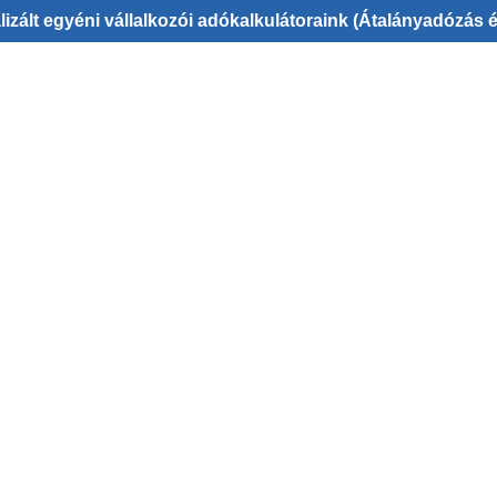
izált egyéni vállalkozói adókalkulátoraink (Átalányadózás 