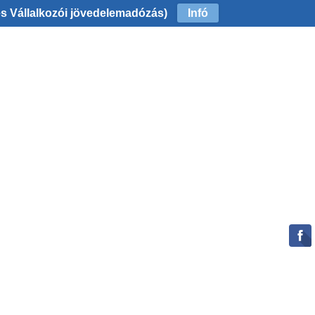
és Vállalkozói jövedelemadózás)
Infó