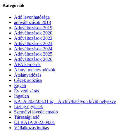
Kategóriák
Adó levonhatósága
adóváltozások 2018
Adóváltozások 2019
Adóváltozások 2020
Adóváltozások 2022
Adóváltozások 2023
Adóváltozások 2024
Adóváltozások 2025
Adóváltozások 2026
ÁFA kérdések
Alanyi mentes adózók
Átalányadózás
Cégek adózása
Egyéb
Év végi zárás
Ingatlan
KATA 2022.08.31-ig – Archív/hatályon kívül helyezve
Lízing ügyletek
Személyi jövedelemadó
Társasági adó
ÚJ KATA 2022.09.01
Vállalkozás indítás