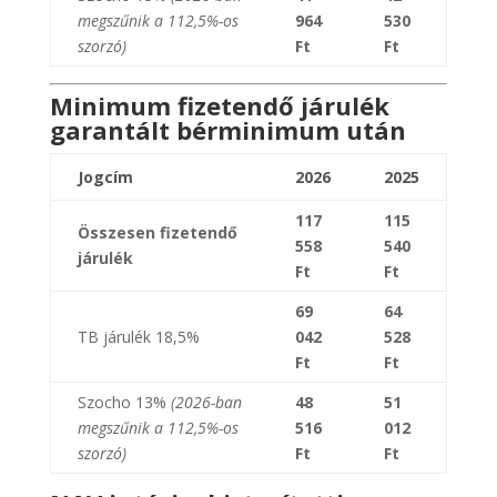
megszűnik a 112,5%-os
964
530
szorzó)
Ft
Ft
Minimum fizetendő járulék
garantált bérminimum után
Jogcím
2026
2025
117
115
Összesen fizetendő
558
540
járulék
Ft
Ft
69
64
TB járulék 18,5%
042
528
Ft
Ft
Szocho 13%
(2026-ban
48
51
megszűnik a 112,5%-os
516
012
szorzó)
Ft
Ft