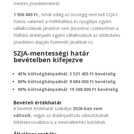
mentes jövedelemkeret:
1 936 800 Ft ,
tehát eddig az összegig nem kell SZJA-t
fizetni, valamint a mellékállású és nyugdíjas egyéni
vállalkozóknak járulékot sem (közvetve csökkentheti a
főállású átalányadó egyéni vállalkozások az adóköteles
jövedelem alapján fizetendő járulékait is)
SZJA-mentességi határ
bevételben kifejezve
45% költséghányadnál: 3 521 455 Ft bevételig
80% költséghányadnál: 9 684 000 Ft bevételig
90% költséghányadnál: 19 368 000 Ft bevételig
Bevételi értékhatár
A bevételi értékhatár szabálya
2026-ban sem
változik
, vagyis az átalányadózás választásának
feltételei továbbra is a minimálbérhez kötődnek.