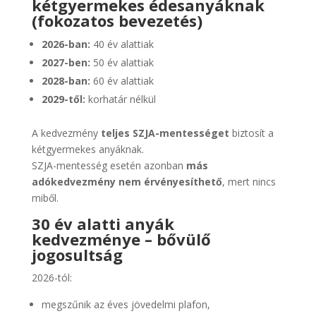
kétgyermekes édesanyáknak
(fokozatos bevezetés)
2026-ban:
40 év alattiak
2027-ben:
50 év alattiak
2028-ban:
60 év alattiak
2029-től:
korhatár nélkül
A kedvezmény
teljes SZJA-mentességet
biztosít a
kétgyermekes anyáknak.
SZJA-mentesség esetén azonban
más
adókedvezmény nem érvényesíthető
, mert nincs
miből.
30 év alatti anyák
kedvezménye – bővülő
jogosultság
2026-tól:
megszűnik az éves jövedelmi plafon,