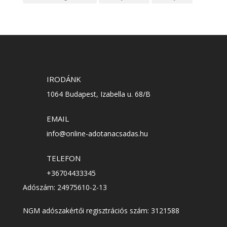
IRODÁNK
1064 Budapest, Izabella u. 68/B
EMAIL
info@online-adotanacsadas.hu
TELEFON
+36704433345
Adószám: 24975610-2-13
NGM adószakértői regisztrációs szám: 3121588