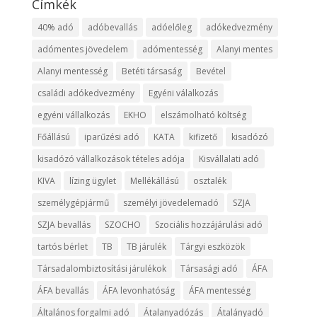
Címkék
40% adó
adóbevallás
adóelőleg
adókedvezmény
adómentes jövedelem
adómentesség
Alanyi mentes
Alanyi mentesség
Betéti társaság
Bevétel
családi adókedvezmény
Egyéni válalkozás
egyéni vállalkozás
EKHO
elszámolható költség
Főállású
iparűzési adó
KATA
kifizető
kisadózó
kisadózó vállalkozások tételes adója
Kisvállalati adó
KIVA
lízing ügylet
Mellékállású
osztalék
személygépjármű
személyi jövedelemadó
SZJA
SZJA bevallás
SZOCHO
Szociális hozzájárulási adó
tartós bérlet
TB
TB járulék
Tárgyi eszközök
Társadalombiztosítási járulékok
Társasági adó
ÁFA
ÁFA bevallás
ÁFA levonhatóság
ÁFA mentesség
Általános forgalmi adó
Átalanyadózás
Átalányadó