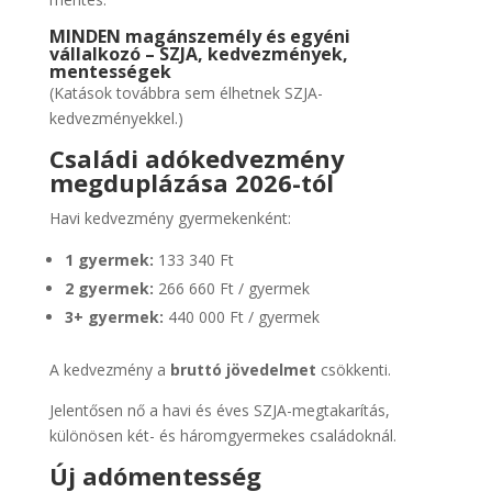
MINDEN magánszemély és egyéni
vállalkozó – SZJA, kedvezmények,
mentességek
(Katások továbbra sem élhetnek SZJA-
kedvezményekkel.)
Családi adókedvezmény
megduplázása 2026-tól
Havi kedvezmény gyermekenként:
1 gyermek:
133 340 Ft
2 gyermek:
266 660 Ft / gyermek
3+ gyermek:
440 000 Ft / gyermek
A kedvezmény a
bruttó jövedelmet
csökkenti.
Jelentősen nő a havi és éves SZJA-megtakarítás,
különösen két- és háromgyermekes családoknál.
Új adómentesség