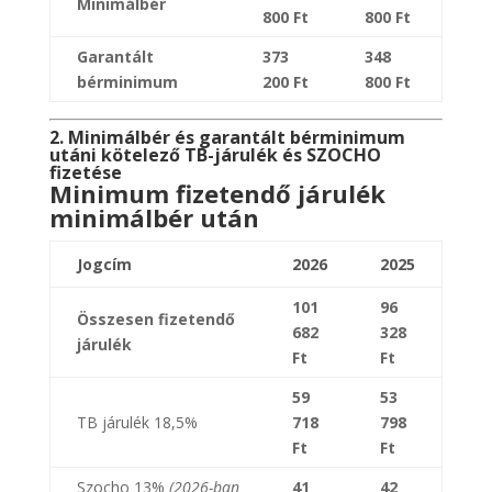
Minimálbér
800 Ft
800 Ft
Garantált
373
348
bérminimum
200 Ft
800 Ft
2. Minimálbér és garantált bérminimum
utáni kötelező TB-járulék és SZOCHO
fizetése
Minimum fizetendő járulék
minimálbér után
Jogcím
2026
2025
101
96
Összesen fizetendő
682
328
járulék
Ft
Ft
59
53
TB járulék 18,5%
718
798
Ft
Ft
Szocho 13%
(2026-ban
41
42