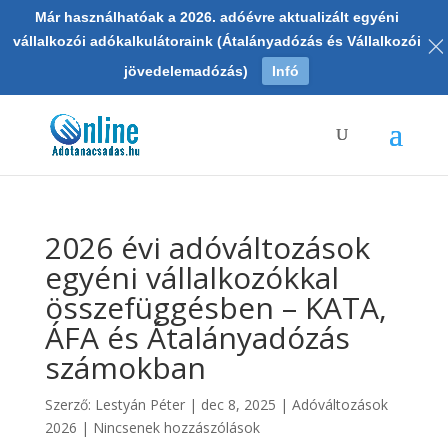
Már használhatóak a 2026. adóévre aktualizált egyéni
vállalkozói adókalkulátoraink (Átalányadózás és Vállalkozói
jövedelemadózás)
Infó
2026 évi adóváltozások
egyéni vállalkozókkal
összefüggésben – KATA,
ÁFA és Átalányadózás
számokban
Szerző:
Lestyán Péter
|
dec 8, 2025
|
Adóváltozások
2026
|
Nincsenek hozzászólások