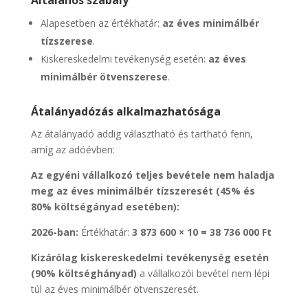
Általános szabály
Alapesetben az értékhatár:
az éves minimálbér
tízszerese
.
Kiskereskedelmi tevékenység esetén:
az éves
minimálbér ötvenszerese
.
Átalányadózás alkalmazhatósága
Az átalányadó addig választható és tartható fenn,
amíg az adóévben:
Az egyéni vállalkozó teljes bevétele nem haladja
meg az éves minimálbér tízszeresét (45% és
80% költségányad esetében):
2026-ban:
Értékhatár:
3 873 600 × 10 = 38 736 000 Ft
Kizárólag kiskereskedelmi tevékenység esetén
(90% költséghányad)
a vállalkozói bevétel nem lépi
túl az éves minimálbér ötvenszeresét.