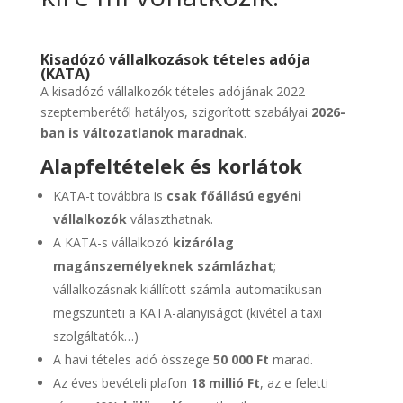
Kisadózó vállalkozások tételes adója
(KATA)
A kisadózó vállalkozók tételes adójának 2022
szeptemberétől hatályos, szigorított szabályai
2026-
ban is változatlanok maradnak
.
Alapfeltételek és korlátok
KATA-t továbbra is
csak főállású egyéni
vállalkozók
választhatnak.
A KATA-s vállalkozó
kizárólag
magánszemélyeknek számlázhat
;
vállalkozásnak kiállított számla automatikusan
megszünteti a KATA-alanyiságot (kivétel a taxi
szolgáltatók…)
A havi tételes adó összege
50 000 Ft
marad.
Az éves bevételi plafon
18 millió Ft
, az e feletti