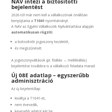
NAV intézi a biztosítotti
bejelentést
2026-tól már nem kell a vállalkozónak önállóan
benyújtania a
T1041
nyomtatványt.
A NAV az Egyéni Vállalkozók Nyilvántartása alapján
automatikusan rögzíti
:
a biztosítotti jogviszony kezdetét,
és megszűnését.
A jogviszonyváltások (pl. főállás → mellékállás)
bejelentése továbbra is a vállalkozó feladata marad.
Új 08E adatlap – egyszerűbb
adminisztráció
Az új bejelentőlap:
kiváltja a T1041-et,
nem évesedik,
kevesebb adatot kér be,