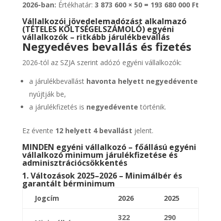
2026-ban:
Értékhatár:
3 873 600 × 50 = 193 680 000 Ft
Vállalkozói jövedelemadózást alkalmazó
(TÉTELES KÖLTSÉGELSZÁMOLÓ) egyéni
vállalkozók – ritkább járulékbevallás
Negyedéves bevallás és fizetés
2026-tól az SZJA szerint adózó egyéni vállalkozók:
a járulékbevallást
havonta helyett negyedévente
nyújtják be,
a járulékfizetés is
negyedévente
történik.
Ez évente
12 helyett 4 bevallást
jelent.
MINDEN egyéni vállalkozó – főállású egyéni
vállalkozó minimum járulékfizetése és
adminisztrációcsökkentés
1. Változások 2025–2026 – Minimálbér és
garantált bérminimum
Jogcím
2026
2025
322
290