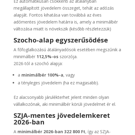
Ez automatikusan csökkenti az átalányban
megállapított jövedelem összeget, tehát az adózás
alapját. Fontos kihatása van továbbá az éves
adómentes jövedelem határra is, amely a minimálbér
változása miatt is növekszik (később részletezzük)
Szocho-alap egyszerűsödése
A főfoglalkozású átalányadósok esetében megszűnik a
minimálbér
112,5%-os
szorzója.
2026-tól a szochó alapja:
a
minimálbér 100%-a
, vagy
a tényleges jövedelem (ha ez magasabb).
Ez alacsonyabb járulékterhet jelent minden olyan
vállalkozónak, aki minimálbér körüli jövedelmet ér el.
SZJA-mentes jövedelemkeret
2026-ban
A
minimálbér 2026-ban 322 800 Ft
, így az SZJA-