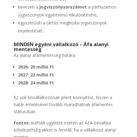
bevezeti a
jogviszonysorszámot
a párhuzamos
jogviszonyok egyértelmű elkülönítésére,
egyszerűsíti a tartós megbízási jogviszonyok
bejelentését.
MINDEN egyéni vállalkozó – Áfa alanyi
mentesség
Az alanyi áfamentesség határa:
2026: 20 millió Ft
2027: 22 millió Ft
2028: 24 millió Ft
Ez sok kisvállalkozónak jelent könnyítést, hiszen a
határ emelésével tovább maradhatnak áfamentes
státuszban.
Fontos:
külföldi ügyletek esetén az ÁFA-bevallási
kötelezettség akkor is fennáll, ha a vállalkozó alanyi
mentes.