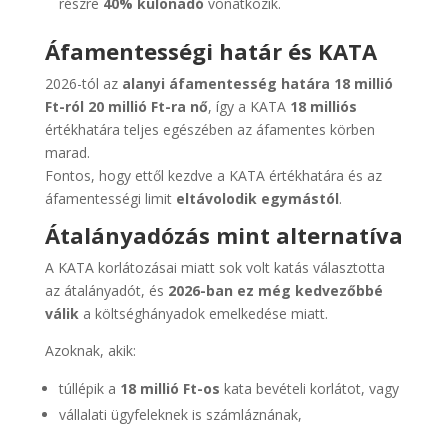
részre
40% különadó
vonatkozik.
Áfamentességi határ és KATA
2026-tól az
alanyi áfamentesség határa 18 millió
Ft-ról 20 millió Ft-ra nő
, így a KATA
18 milliós
értékhatára teljes egészében az áfamentes körben
marad.
Fontos, hogy ettől kezdve a KATA értékhatára és az
áfamentességi limit
eltávolodik egymástól
.
Átalányadózás mint alternatíva
A KATA korlátozásai miatt sok volt katás választotta
az átalányadót, és
2026-ban ez még kedvezőbbé
válik
a költséghányadok emelkedése miatt.
Azoknak, akik:
túllépik a
18 millió Ft-os
kata bevételi korlátot, vagy
vállalati ügyfeleknek is számláznának,