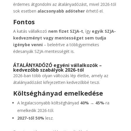
érdemes átgondolni az átalányadózást, mivel 2026-tól
sok esetben
alacsonyabb adóteher
érhető el.
Fontos
A katás vállalkozó
nem fizet SZJA-t
, így
egyik SZJA-
kedvezményt vagy mentességet sem tudja
igénybe venni
– beleértve a többgyermekes
édesanyák SZJA-mentességét is.
ÁTALÁNYADÓZÓ egyéni vállalkozók –
kedvezőbb szabályok 2026-tól
2026-ban több olyan változás lép életbe, amely az
átalányadózást kifejezetten kedvezőbbé teszi.
Költséghányad emelkedése
A legalacsonyabb költséghányad
40% → 45%
-ra
emelkedik 2026-tól.
2027-től 50%
lesz.